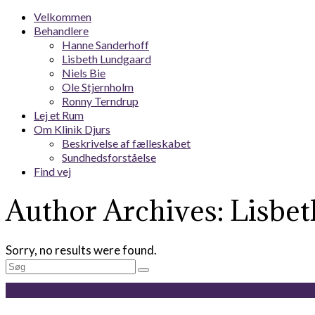
Velkommen
Behandlere
Hanne Sanderhoff
Lisbeth Lundgaard
Niels Bie
Ole Stjernholm
Ronny Terndrup
Lej et Rum
Om Klinik Djurs
Beskrivelse af fælleskabet
Sundhedsforståelse
Find vej
Author Archives: Lisbe
Sorry, no results were found.
Search
for: