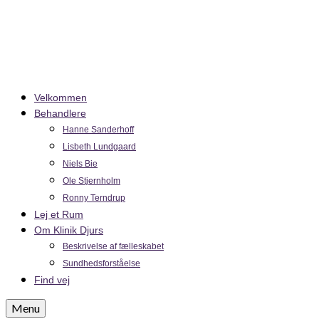
Velkommen
Behandlere
Hanne Sanderhoff
Lisbeth Lundgaard
Niels Bie
Ole Stjernholm
Ronny Terndrup
Lej et Rum
Om Klinik Djurs
Beskrivelse af fælleskabet
Sundhedsforståelse
Find vej
Menu