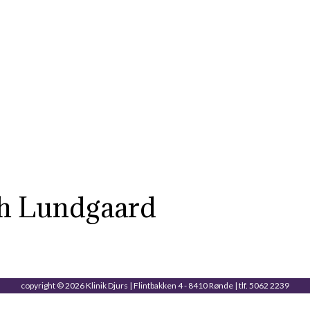
th Lundgaard
copyright © 2026 Klinik Djurs | Flintbakken 4 - 8410 Rønde | tlf. 5062 2239